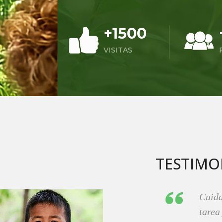
+1500
VISITAS
TESTIMO
Tanta
realm