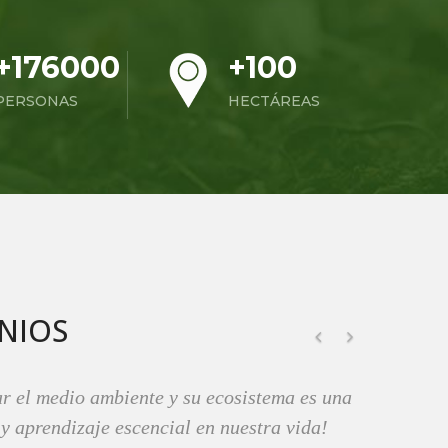
+176000
+100
PERSONAS
HECTÁREAS
NIOS
s historias contadas en una fogata! Es
ente asombroso la energia que transmite