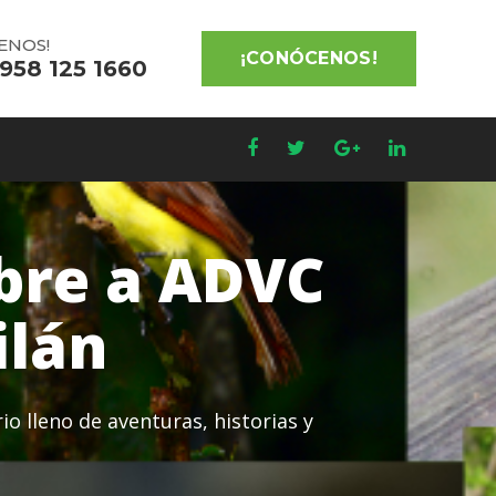
ENOS!
¡CONÓCENOS!
 958 125 1660
bre a ADVC
ilán
io lleno de aventuras, historias y
!