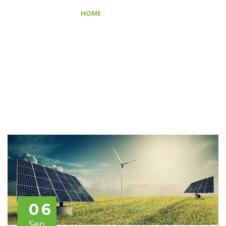
>
HOME
ECOLOGY
06
Sep